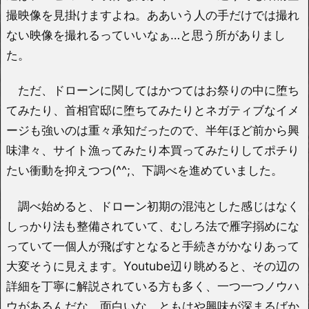
撮映像を見掛けますよね。ああいう人の手だけでは撮れ
ない映像を撮れるっていいなぁ…と思う所がありまし
た。
ただ、ドローンに関してはかつてはお祭りの中に堕ち
てみたり、首相官邸に堕ちてみたりとネガティブなイメ
ージも強いのは重々承知だったので、半年ほど前から興
味津々、サイト漁ってみたり本買ってみたりしてポチり
たい衝動を抑えつつ(^^;、下調べを進めていました。
調べ始めると、ドローン初期の混沌とした感じはなく
しっかり法も整備されていて、むしろ法で雁字搦めにな
っていて一個人が飛ばすとなると手続きがかなりあって
大変そうに見えます。Youtube辺り眺めると、その辺の
詳細を丁寧に解説されている方も多く、一つ一つノウハ
ウがあるんだな、面白いな、ともはや興味が深まるばか