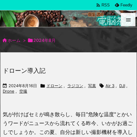

RSS
Feedly


メニュ

ホーム
>

2024年8月

サイド

ドローン導入記
前へ


2024年8月16日

ドローン
,
ラジコン
,
写真

Air 3
,
DJI
,
次へ
Drone
,
空撮

検索
気が付けばセミが鳴き散らし、毎日"危険な温度"とかい
うワードがニュースから流れてくる昨今、いかがお過ご
しでしょうか。この夏、自分は新しい撮影機材を導入し