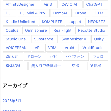
AffinityDesigner
Air 3
CeVIO AI
ChatGPT
DJI
DJI Mini 4 Pro
DomoAI
Drone
DTM
Kindle Unlimited
KOMPLETE
Luppet
NEOKET2
Oculus
Omnisphere
RealFlight
Recotte Studio
Studio One
Substance
Synthesizer V
Unity
VOICEPEAK
VR
VRM
Vroid
VroidStudio
ZBrush
ドローン
パピ
パピフォン
ヴェロ
機体認証
無人航空機操縦士
空撮
送信機
アーカイブ
2026年5月