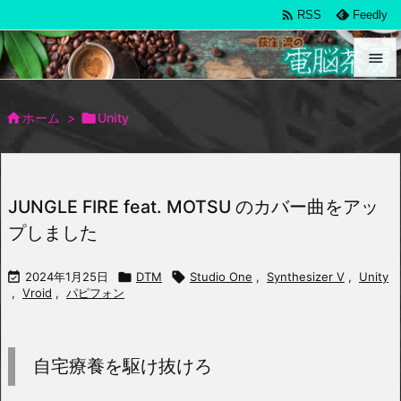

RSS
Feedly


メニュ

ホーム
>

Unity

サイド

JUNGLE FIRE feat. MOTSU のカバー曲をアッ
前へ
プしました

次へ

2024年1月25日

DTM

Studio One
,
Synthesizer V
,
Unity

,
Vroid
,
パピフォン
検索
自宅療養を駆け抜けろ