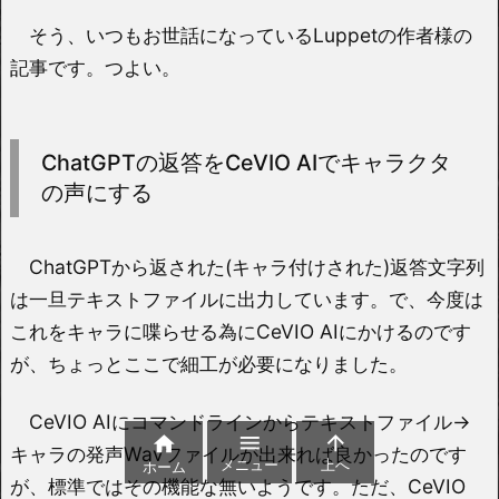
そう、いつもお世話になっているLuppetの作者様の
記事です。つよい。
ChatGPTの返答をCeVIO AIでキャラクタ
の声にする
ChatGPTから返された(キャラ付けされた)返答文字列
は一旦テキストファイルに出力しています。で、今度は
これをキャラに喋らせる為にCeVIO AIにかけるのです
が、ちょっとここで細工が必要になりました。
CeVIO AIにコマンドラインからテキストファイル→



キャラの発声Wavファイルが出来れば良かったのです
メニュー
上へ
ホーム
が、標準ではその機能な無いようです。ただ、CeVIO