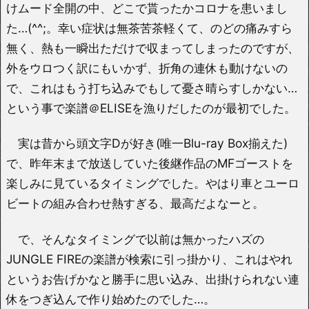
けムード全開の中、どこで貰ったかコロナを患いまし
た…(^^;。幸い症状は無茶苦茶軽くて、のどの痛みすら
無く、熱も一瞬出ただけで収まってしまったのですが、
外をウロつく訳にもいかず、折角の連休も動けないの
で、これはもう打ち込みでもして憂さ晴らすしかない…
という事で楽譜＠ELISEを漁りだしたのが最初でした。
実は昔から頭文字Dが好き(唯一Blu-ray Box揃えた)
で、昨年末まで放送していた後継作品のMFゴーストを
楽しみに見ているタイミングでした。やはり車とユーロ
ビートの組み合わせ熱すぎる、最高だよなーと。
で、そんなタイミングで以前は無かったハズの
JUNGLE FIREの楽譜が検索に引っ掛かり、これはやれ
というお告げかなと勝手に思い込み、出掛けられない連
休をつぎ込んで作り始めたのでした…。