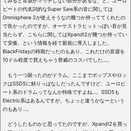
てみると音源がマッチしない部分があるな、と。ユーロ
ビートの代名詞的なSuper Saw系の音に関しては
Omnisphere 2が使えそうなの幾つか持っててくれたの
で良かったのですが、オーケストラヒットっぽい音が見
当たらず、こちらに関してはXpand!2が幾つか持ってい
て安価、という情報を経て新規に導入しました。
BlackFridayの時期だったのもあり、これだけの音源を
10ドル程度で買えちゃう脅威のコスパでした…。
もう一つ困ったのがドラム。ここまでポップスやロッ
クはSSD5に頼りっぱなしだったんですけど、ユーロビ
ート系のドラムってなんか特殊ですよね…。SSD5も
Electric系はあるんですが、ちょっと違うかなーという
のもあり…。
どうしたものかと思ってたのですが、Xpand!2を買っ