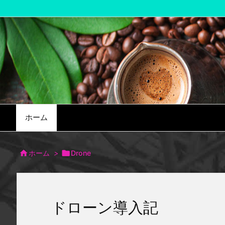
ホーム

ホーム
>

Drone
ドローン導入記