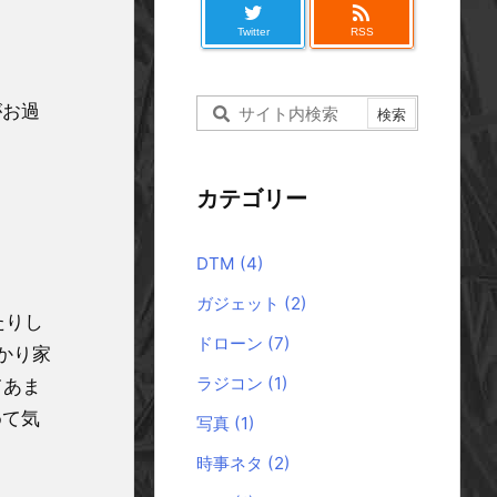

Twitter
RSS
がお過
カテゴリー
DTM
(4)
ガジェット
(2)
たりし
ドローン
(7)
かり家
ラジコン
(1)
てあま
めて気
写真
(1)
時事ネタ
(2)