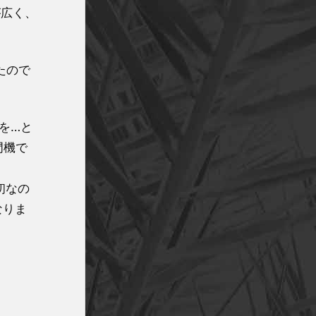
が広く、
たので
を…と
門機で
初なの
なりま