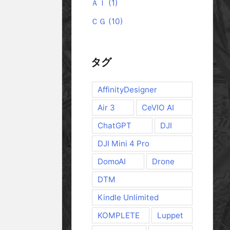
ＡＩ
(1)
ＣＧ
(10)
タグ
AffinityDesigner
Air 3
CeVIO AI
ChatGPT
DJI
DJI Mini 4 Pro
DomoAI
Drone
DTM
Kindle Unlimited
KOMPLETE
Luppet