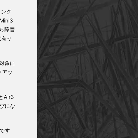
ミング
ni3
なら障害
ば有り
対象に
クアッ
ir3
並びにな
です