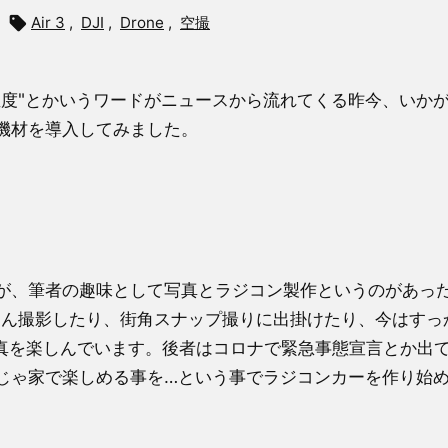

Air 3
,
DJI
,
Drone
,
空撮
温度"とかいうワードがニュースから流れてくる昨今、いか
機材を導入してみました。
に
が、筆者の趣味として写真とラジコン製作というのがあっ
さん撮影したり、街角スナップ撮りに出掛けたり、今はすっ
に写真を楽しんでいます。後者はコロナで緊急事態宣言とか出
じゃ家で楽しめる事を…という事でラジコンカーを作り始