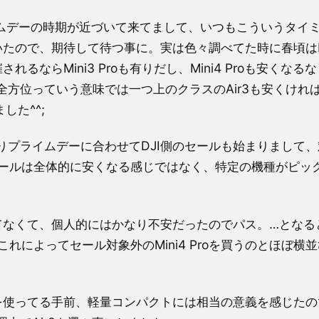
イムデーの時期が近づいて来てまして、いつもこういうタイ
いたので、期待して待つ事に。実は色々調べてた時に春頃はMi
るならMini3 Proも有りだし、Mini4 Proも安くなる
方位っていう意味では一つ上のクラスのAir3も安くけれ
した^^;
プライムデーに合わせてDJI側のセールも始まりまして、
JIのセールは全体的に安くなる感じではなく、特定の機種がピッ
てなくて、個人的にはかなり不安だったのでパス。…となるとA
れによってセール対象外のMini4 Proを買うのとほぼ横
Iを使ってる手前、軽量コンパクトには相当の意義を感じたの