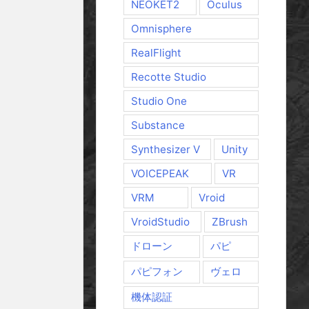
NEOKET2
Oculus
Omnisphere
RealFlight
Recotte Studio
Studio One
Substance
Synthesizer V
Unity
VOICEPEAK
VR
VRM
Vroid
VroidStudio
ZBrush
ドローン
パピ
パピフォン
ヴェロ
機体認証