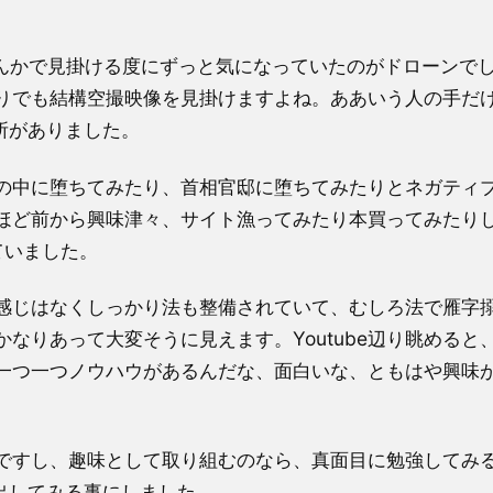
なんかで見掛ける度にずっと気になっていたのがドローンで
e辺りでも結構空撮映像を見掛けますよね。ああいう人の手だ
所がありました。
の中に堕ちてみたり、首相官邸に堕ちてみたりとネガティ
ほど前から興味津々、サイト漁ってみたり本買ってみたり
ていました。
感じはなくしっかり法も整備されていて、むしろ法で雁字
なりあって大変そうに見えます。Youtube辺り眺めると
一つ一つノウハウがあるんだな、面白いな、ともはや興味
ですし、趣味として取り組むのなら、真面目に勉強してみ
出してみる事にしました。