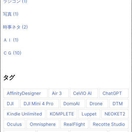
ラジコン
(1)
写真
(1)
時事ネタ
(2)
ＡＩ
(1)
ＣＧ
(10)
タグ
AffinityDesigner
Air 3
CeVIO AI
ChatGPT
DJI
DJI Mini 4 Pro
DomoAI
Drone
DTM
Kindle Unlimited
KOMPLETE
Luppet
NEOKET2
Oculus
Omnisphere
RealFlight
Recotte Studio