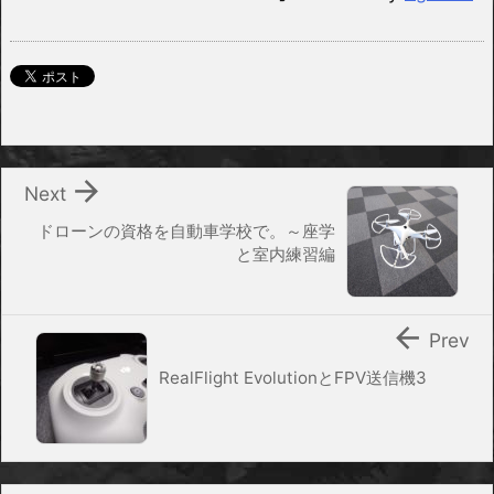

Next
ドローンの資格を自動車学校で。～座学
と室内練習編

Prev
RealFlight EvolutionとFPV送信機3