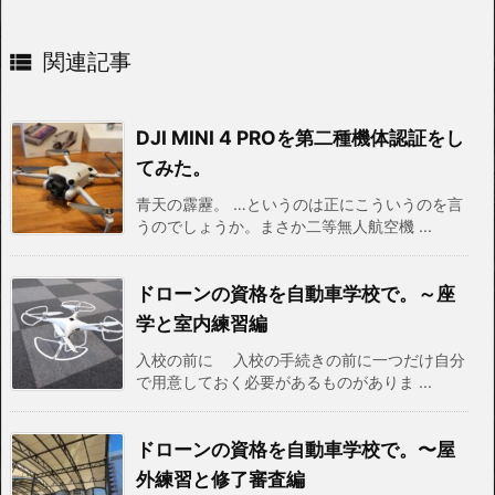

関連記事
DJI MINI 4 PROを第二種機体認証をし
てみた。
青天の霹靂。 …というのは正にこういうのを言
うのでしょうか。まさか二等無人航空機 ...
ドローンの資格を自動車学校で。～座
学と室内練習編
入校の前に 入校の手続きの前に一つだけ自分
で用意しておく必要があるものがありま ...
ドローンの資格を自動車学校で。〜屋
外練習と修了審査編