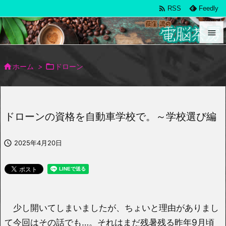

RSS
Feedly


メニュ

ホーム
>

ドローン

サイド

ドローンの資格を自動車学校で。～学校選び編
前へ


2025年4月20日
次へ

検索
少し開いてしまいましたが、ちょいと理由がありまし
て今回はその話でも…。それはまだ残暑残る昨年9月頃