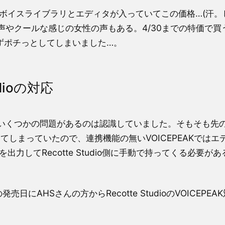
ボイスライブラリとエディタが入っていてこの価格…(汗。
やクールな感じの女性の声もある。4/30までの特価で買
ずポチっとしてしまいました…。
dioの対応
いくつかの問題があるのは認識していました。そもそも先
環境を作ってしまっていたので、連携機能の無いVOICEPEAKでは
出力してRecotte Studio側に手動で持ってくる必要が
日にAHSさんの方からRecotte StudioのVOICEPEA