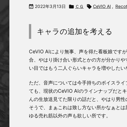

2022年3月13日

ＣＧ

CeVIO AI
,
Recot
キャラの追加を考える
CeVIO AIにより無事、声を得た看板娘
合、やはり掛け合い形式とかの方が分かりや
い目ではもう二人ぐらいキャラを増やしたい
ただ、音声については今手持ちのボイスライブ
ても、現状のCeVIO AIのラインナップだと
んの生放送見てた限りの話だと、やはり男性
そうで、まぁこれは致し方ない所かなぁとは
ゆる売れ筋以外の声も欲しい所です。