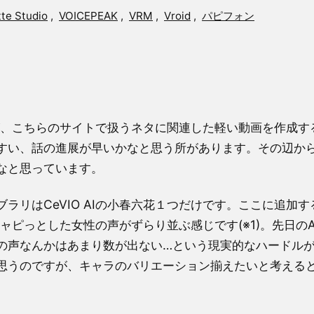
te Studio
,
VOICEPEAK
,
VRM
,
Vroid
,
パピフォン
ですが、こちらのサイトで扱うネタに関連した軽い動画を作成す
すい、話の進展が早いかなと思う所があります。その辺か
なと思っています。
ラリはCeVIO AIの小春六花１つだけです。ここに追加す
キャピっとした女性の声がずらり並ぶ感じです(※1)。先日のA
の声なんかはあまり数が出ない…という現実的なハードル
思うのですが、キャラのバリエーション揃えたいと考える