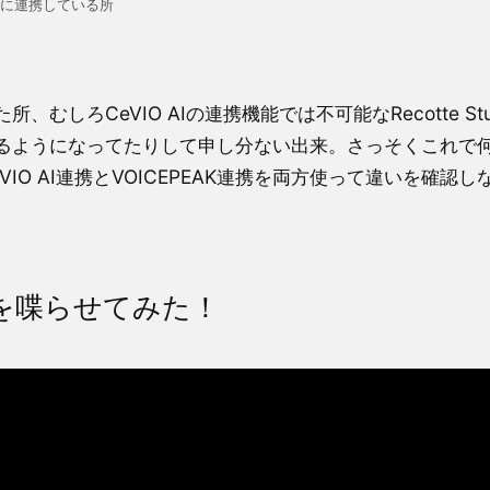
Iの両方に連携している所
しろCeVIO AIの連携機能では不可能なRecotte Stu
るようになってたりして申し分ない出来。さっそくこれで
O AI連携とVOICEPEAK連携を両方使って違いを確認し
 AI を喋らせてみた！