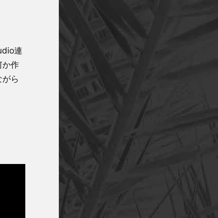
dio連
何か作
ながら