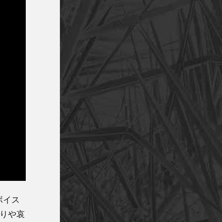
ボイス
怒りや哀