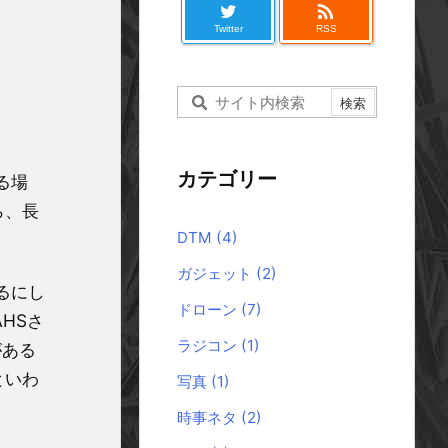

Twitter
RSS
カテゴリー
る場
ら、長
DTM
(4)
ガジェット
(2)
るにし
ドローン
(7)
HSさ
ラジコン
(1)
がある
といわ
写真
(1)
時事ネタ
(2)