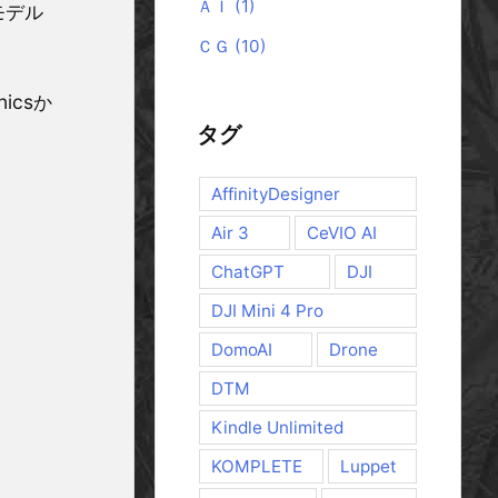
ＡＩ
(1)
モデル
ＣＧ
(10)
icsか
タグ
AffinityDesigner
Air 3
CeVIO AI
ChatGPT
DJI
DJI Mini 4 Pro
DomoAI
Drone
DTM
Kindle Unlimited
KOMPLETE
Luppet