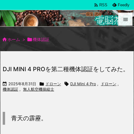

RSS
Feedly


メニュ

ホーム
>

機体認証

サイド

DJI MINI 4 PROを第二種機体認証をしてみた。
前へ


2025年8月31日

ドローン

DJI Mini 4 Pro
,
ドローン
,
次へ
機体認証
,
無人航空機操縦士

検索
青天の霹靂。