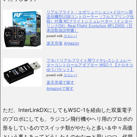
リアルフライト・エボリューション+ドローン用
送信機型USBコントローラー（フルスプリング仕
様）付属 RCフライトシミュレーター（インター
リンクDX）Real Flight Evolution RFL2000（日
本語取扱説明書）
posted with
カエレバ
楽天市場
Amazon
フタバ リアルフライト用ワイヤレスシミュレー
ターコントロールアダプター WSC-1 【クロネコ
ゆうパケット】
posted with
カエレバ
楽天市場で探す
Amazonで探す
ただ、InterLinkDXにしてもWSC-1を経由した双葉電子
のプロポにしても、ラジコン飛行機やヘリ用のプロポの
形をしているのでスイッチ類がやたらと多い＆中々高価
という事もあってどうしたものかなーと思いつつ、代替