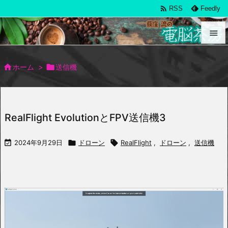

RSS
Feedly


メニュ

ホーム
>

送信機

サイド

RealFlight EvolutionとFPV送信機3
前へ


2024年9月29日

ドローン

RealFlight
,
ドローン
,
送信機
次へ

検索