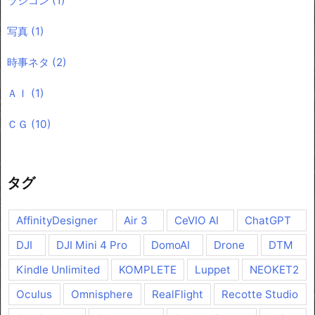
ラジコン
(1)
写真
(1)
時事ネタ
(2)
ＡＩ
(1)
ＣＧ
(10)
タグ
AffinityDesigner
Air 3
CeVIO AI
ChatGPT
DJI
DJI Mini 4 Pro
DomoAI
Drone
DTM
Kindle Unlimited
KOMPLETE
Luppet
NEOKET2
Oculus
Omnisphere
RealFlight
Recotte Studio