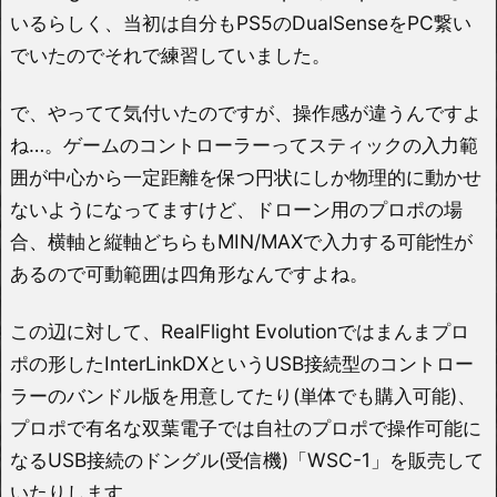
いるらしく、当初は自分もPS5のDualSenseをPC繋い
でいたのでそれで練習していました。
で、やってて気付いたのですが、操作感が違うんですよ
ね…。ゲームのコントローラーってスティックの入力範
囲が中心から一定距離を保つ円状にしか物理的に動かせ
ないようになってますけど、ドローン用のプロポの場
合、横軸と縦軸どちらもMIN/MAXで入力する可能性が
あるので可動範囲は四角形なんですよね。
この辺に対して、RealFlight Evolutionではまんまプロ
ポの形したInterLinkDXというUSB接続型のコントロー
ラーのバンドル版を用意してたり(単体でも購入可能)、
プロポで有名な双葉電子では自社のプロポで操作可能に
なるUSB接続のドングル(受信機)「WSC-1」を販売して
いたりします。